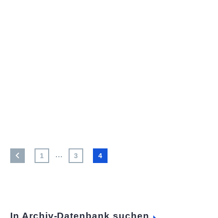
…
1
3
4
In Archiv-Datenbank suchen