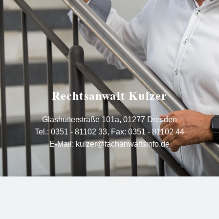
Rechtsanwalt Kulzer
Glashütterstraße 101a, 01277 Dresden
Tel.:
0351 - 81102 33
,
Fax: 0351 - 81102 44
E-Mail:
kulzer@fachanwaltsinfo.de