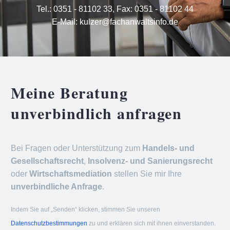
Tel.:
0351 - 81102 33
,
Fax: 0351 - 81102 44
E-Mail:
kulzer@fachanwaltsinfo.de
Meine Beratung
unverbindlich anfragen
Bei Fragen oder Unterstützung zum
Handels- und
Gesellschaftsrecht
,
Insolvenz- und Sanierungsrecht
oder
Wirtschaftsmediation
stellen Sie mir Ihre
unverbindliche Anfrage
.
Indem Sie auf „Senden“ klicken, stimmen Sie unseren
Datenschutzbestimmungen
zu und erklären sich mit ihnen einverstanden.