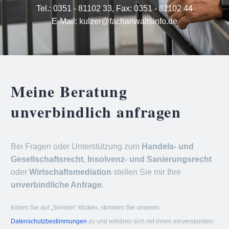
Tel.:
0351 - 81102 33
,
Fax: 0351 - 81102 44
E-Mail:
kulzer@fachanwaltsinfo.de
Meine Beratung
unverbindlich anfragen
Bei Fragen oder Unterstützung zum
Handels- und
Gesellschaftsrecht
,
Insolvenz- und Sanierungsrecht
oder
Wirtschaftsmediation
stellen Sie mir Ihre
unverbindliche Anfrage
.
Indem Sie auf „Senden“ klicken, stimmen Sie unseren
Datenschutzbestimmungen
zu und erklären sich mit ihnen einverstanden.