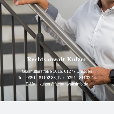
Rechtsanwalt Kulzer
Glashütterstraße 101a, 01277 Dresden
Tel.:
0351 - 81102 33
,
Fax: 0351 - 81102 44
E-Mail:
kulzer@fachanwaltsinfo.de