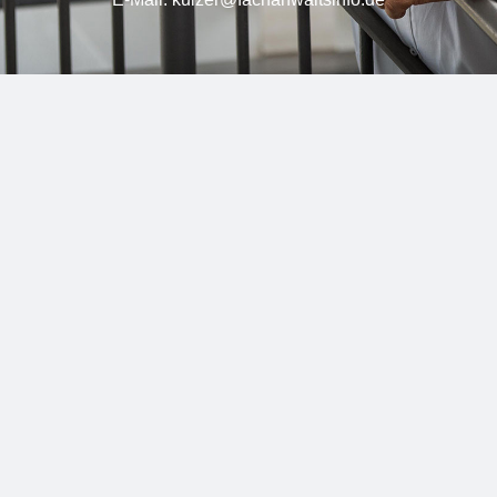
Bei Fragen oder Unterstützung zum
Handels- und
Gesellschaftsrecht
,
Insolvenz- und Sanierungsrecht
oder
Wirtschaftsmediation
stellen Sie mir Ihre
unverbindliche Anfrage
.
Indem Sie auf „Senden“ klicken, stimmen Sie unseren
Datenschutzbestimmungen
zu und erklären sich mit ihnen einverstanden.