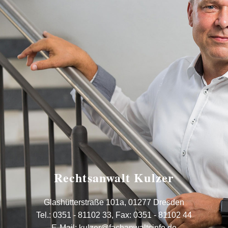
Rechtsanwalt Kulzer
Glashütterstraße 101a, 01277 Dresden
Tel.:
0351 - 81102 33
,
Fax: 0351 - 81102 44
E-Mail:
kulzer@fachanwaltsinfo.de